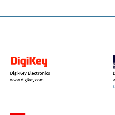
Digi-Key Electronics
D
www.digikey.com
s