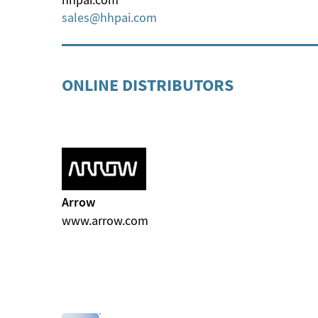
sales
hhpai
com
ONLINE DISTRIBUTORS
Arrow
www.arrow.com