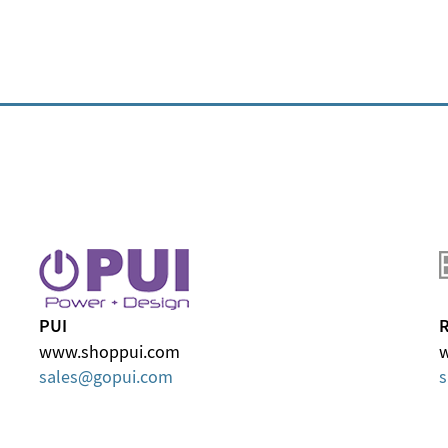
PUI
R
www.shoppui.com
w
sales
gopui
com
s