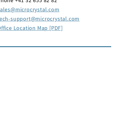
hone +41 32 655 82 82
ales
microcrystal
com
tech-support
microcrystal
com
ffice Location Map [PDF]