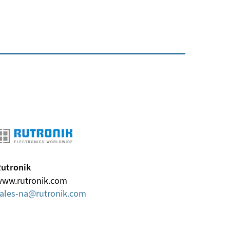
utronik
ww.rutronik.com
ales-na
rutronik
com