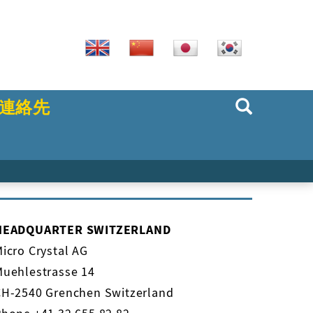
連絡先
HEADQUARTER SWITZERLAND
icro Crystal AG
Muehlestrasse 14
CH-2540 Grenchen Switzerland