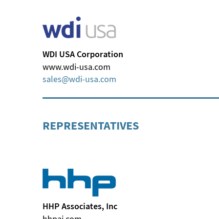
WDI USA Corporation
www.wdi-usa.com
sales
wdi-usa
com
REPRESENTATIVES
HHP Associates, Inc
hhpai.com