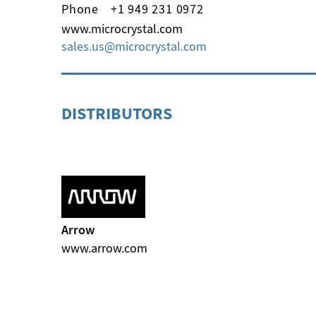
Phone
+1 949 231 0972
www.microcrystal.com
sales.us
microcrystal
com
DISTRIBUTORS
Arrow
www.arrow.com