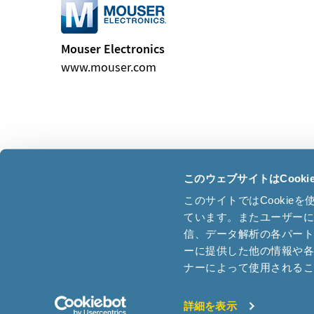
Mouser Electronics
www.mouser.com
このウェブサイトはCook
このサイトではCooki
Headquarter Switzerland
ています。またユーザー
Micro Crystal AG
信、データ解析の各パー
ーに提供した他の情報や
Muehlestrasse 14
Phone +
ナーによって使用される
CH-2540 Grenchen
sales
Switzerland
tech-s
詳細を表示