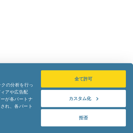
全て許可
ックの分析を行っ
|
Privacy Notice
ディアや広告配
カスタム化
ザーが各パートナ
わされ、各パート
拒否