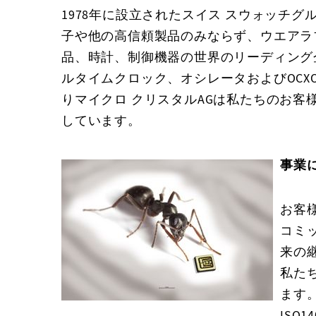
1978年に設立されたスイス スウォッチ
子や他の高信頼製品のみならず、ウエアラブ
品、時計、制御機器の世界のリーディング企業に
ルタイムクロック、オシレータおよびOC
りマイクロ クリスタルAGは私たちのお
しています。
事業
お客
コミ
来の
私た
ます。
ISO