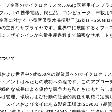
グループ企業のマイクロクリスタルAGは医療用インプラ
ル、IoT,携帯電話、民生品、コンピュータ、車載用
対する 小型音叉型水晶振動子(32kHz～250MHz)
XOの主要なサプライヤです。世界中に展開するオフィ
客様にデザインインから量生産過程まで綿密なサポート
について
様および世界中の約550名の従業員へのマイクロクリ
ットメントは私たちの成功への礎です。このアプロー
継続的な成長による優位な競争力を私たちにもたらし
ちは管理、環境および行動の社会的責任を明確に定義
 スイスおよびタイにある製造工場はISO9001（品
14001（環境）およびとIATF 16949（自動車）に適応