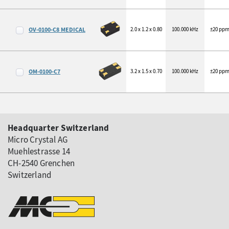
OV-0100-C8 MEDICAL
2.0 x 1.2 x 0.80
100.000 kHz
±20 pp
OM-0100-C7
3.2 x 1.5 x 0.70
100.000 kHz
±20 pp
Headquarter Switzerland
Micro Crystal AG
Muehlestrasse 14
CH-2540 Grenchen
Switzerland