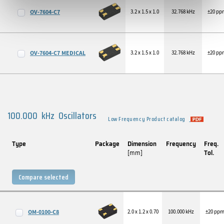
OV-7604-C7
3.2 x 1.5 x 1.0
32.768 kHz
±20 pp
OV-7604-C7 MEDICAL
3.2 x 1.5 x 1.0
32.768 kHz
±20 pp
100.000 kHz Oscillators
Low Frequency Product catalog
Type
Package
Dimension
Frequency
Freq.
[mm]
Tol.
Compare selected
OM-0100-C8
2.0 x 1.2 x 0.70
100.000 kHz
±20 pp