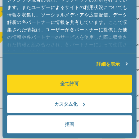
ます。またユーザーによるサイトの利用状況についても
情報を収集し、ソーシャルメディアや広告配信、データ
OM-7605-C9
1.6 x 1.0 x 0.60
32.768 kHz
±20 pp
解析の各パートナーに情報を共有しています。ここで収
集された情報は、ユーザーが各パートナーに提供した他
の情報や各パートナーのサービスを使用した際に収集さ
れた情報と組み合わされ、各パートナーによって使用さ
OV-7605-C9 MEDICAL
1.6 x 1.0 x 0.65
32.768 kHz
±20 pp
れることがあります。
詳細を表示
OM-7605-C8
2.0 x 1.2 x 0.70
32.768 kHz
±20 pp
全て許可
OV-7605-C8 MEDICAL
2.0 x 1.2 x 0.80
32.768 kHz
±20 pp
カスタム化
OM-7604-C7
3.2 x 1.5 x 0.70
32.768 kHz
±20 pp
拒否