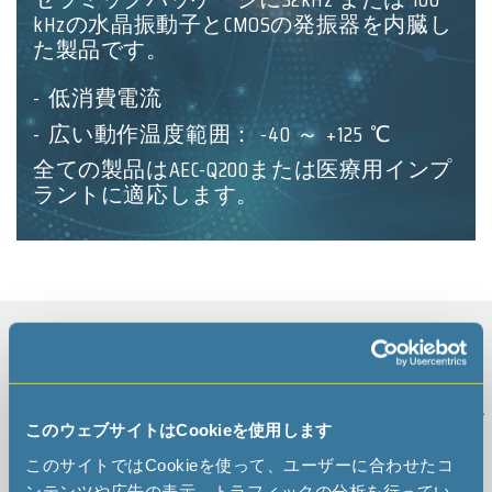
kHzの水晶振動子とCMOSの発振器を内臓し
た製品です。
低消費電流
広い動作温度範囲： -40 ～ +125 ℃
全ての製品はAEC-Q200または医療用インプ
ラントに適応します。
32.768 kHz Oscillators
Low Frequency Product catalog
Type
Package
Dimension
Frequency
Freq.
[mm]
Tol.
このウェブサイトはCookieを使用します
このサイトではCookieを使って、ユーザーに合わせたコ
Compare selected
ンテンツや広告の表示、トラフィックの分析を行ってい