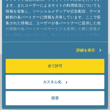
HEADQUARTER SWITZERLAND
ます。またユーザーによるサイトの利用状況についても
Micro Crystal AG
情報を収集し、ソーシャルメディアや広告配信、データ
Muehlestrasse 14
解析の各パートナーに情報を共有しています。ここで収
CH-2540 Grenchen Switzerland
集された情報は、ユーザーが各パートナーに提供した他
Phone +41 32 655 82 82
の情報や各パートナーのサービスを使用した際に収集さ
sales
microcrystal
com
れた情報と組み合わされ、各パートナーによって使用さ
tech-support
microcrystal
com
れることがあります。
Office Location Map [PDF]
詳細を表示
Headquarter Switzerland
Micro Crystal AG
全て許可
Muehlestrasse 14
CH-2540 Grenchen
カスタム化
Switzerland
拒否