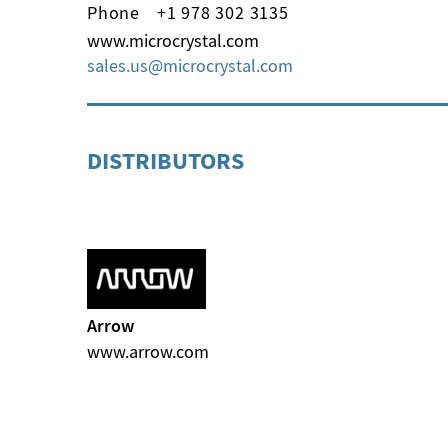
Phone
+1 978 302 3135
www.microcrystal.com
sales.us
microcrystal
com
DISTRIBUTORS
Arrow
www.arrow.com