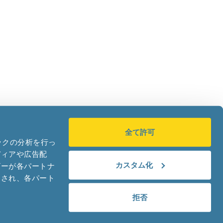
全て許可
ックの分析を行っ
|
Privacy Notice
ディアや広告配
カスタム化
ザーが各パートナ
わされ、各パート
拒否