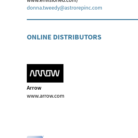
donna.tweedy
astrorepinc
com
ONLINE DISTRIBUTORS
Arrow
www.arrow.com