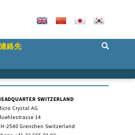
連絡先
HEADQUARTER SWITZERLAND
icro Crystal AG
Muehlestrasse 14
CH-2540 Grenchen Switzerland