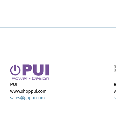
PUI
R
www.shoppui.com
w
sales
gopui
com
s