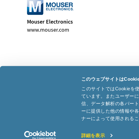
Mouser Electronics
www.mouser.com
このウェブサイトはCook
このサイトではCooki
Headquarter Switzerland
ています。またユーザー
Micro Crystal AG
信、データ解析の各パー
ーに提供した他の情報や
Muehlestrasse 14
Phone +
ナーによって使用される
CH-2540 Grenchen
sales
Switzerland
tech-s
詳細を表示