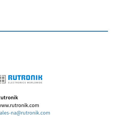
utronik
ww.rutronik.com
ales-na
rutronik
com