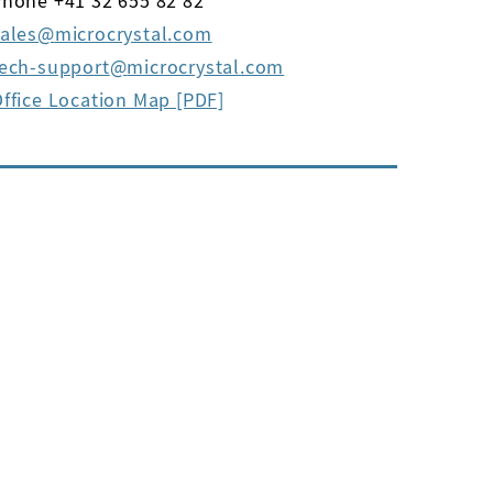
hone +41 32 655 82 82
ales
microcrystal
com
tech-support
microcrystal
com
ffice Location Map [PDF]