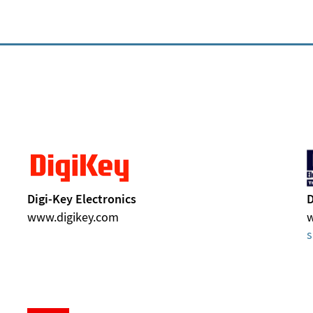
Digi-Key Electronics
D
www.digikey.com
s