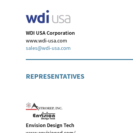
WDI USA Corporation
www.wdi-usa.com
sales
wdi-usa
com
REPRESENTATIVES
Envision Design Tech
www.envisioned.com/