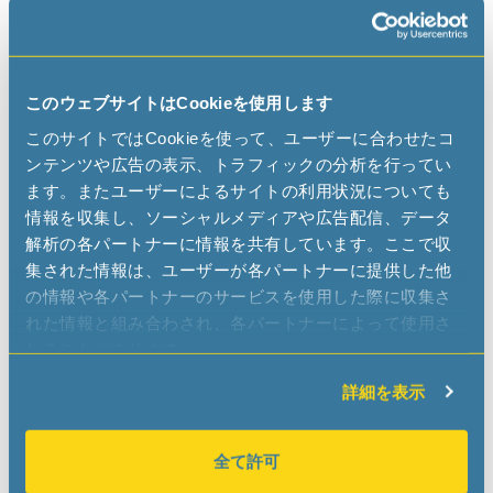
Nangang Dist. Taipei (115)
Taiwan
Phone
+886 2 2652 3689
www.microcrystal.com
このウェブサイトはCookieを使用します
sales.taiwan
microcrystal
com
このサイトではCookieを使って、ユーザーに合わせたコ
ンテンツや広告の表示、トラフィックの分析を行ってい
ます。またユーザーによるサイトの利用状況についても
DISTRIBUTORS
情報を収集し、ソーシャルメディアや広告配信、データ
解析の各パートナーに情報を共有しています。ここで収
集された情報は、ユーザーが各パートナーに提供した他
の情報や各パートナーのサービスを使用した際に収集さ
Arrow
れた情報と組み合わされ、各パートナーによって使用さ
www.arrow.com
れることがあります。
GC.APAC.SAKJ.Lead
arrow
com
詳細を表示
全て許可
ONLINE DISTRIBUTORS