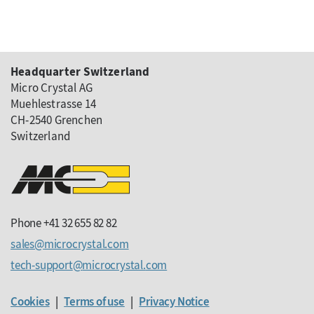
Headquarter Switzerland
Micro Crystal AG
Muehlestrasse 14
CH-2540 Grenchen
Switzerland
Phone +41 32 655 82 82
sales
microcrystal
com
tech-support
microcrystal
com
Cookies
|
Terms of use
|
Privacy Notice