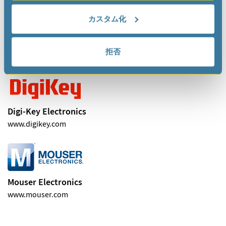
カスタム化
Arrow
拒否
www.arrow.com
Digi-Key Electronics
www.digikey.com
Mouser Electronics
www.mouser.com