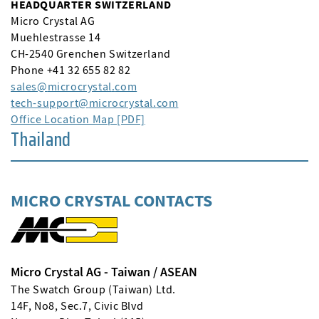
HEADQUARTER SWITZERLAND
Micro Crystal AG
Muehlestrasse 14
CH-2540 Grenchen Switzerland
Phone +41 32 655 82 82
sales
microcrystal
com
tech-support
microcrystal
com
Office Location Map [PDF]
Thailand
MICRO CRYSTAL CONTACTS
Micro Crystal AG - Taiwan / ASEAN
The Swatch Group (Taiwan) Ltd.
14F, No8, Sec.7, Civic Blvd