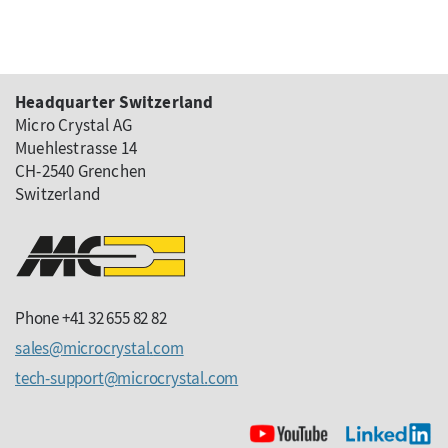
Headquarter Switzerland
Micro Crystal AG
Muehlestrasse 14
CH-2540 Grenchen
Switzerland
Phone +41 32 655 82 82
sales
microcrystal
com
tech-support
microcrystal
com