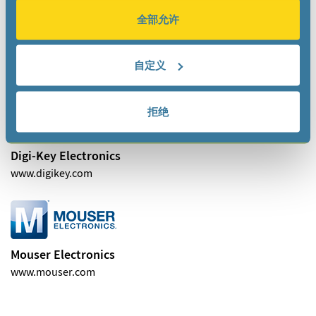
全部允许
Arrow
自定义
www.arrow.com
拒绝
Digi-Key Electronics
www.digikey.com
Mouser Electronics
www.mouser.com