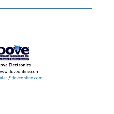
ove Electronics
www.doveonline.com
ales
doveonline
com