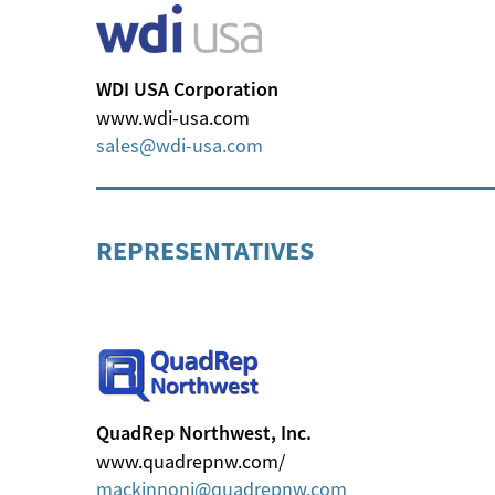
WDI USA Corporation
www.wdi-usa.com
sales
wdi-usa
com
REPRESENTATIVES
QuadRep Northwest, Inc.
www.quadrepnw.com/
mackinnonj
quadrepnw
com