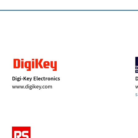
Digi-Key Electronics
D
www.digikey.com
s