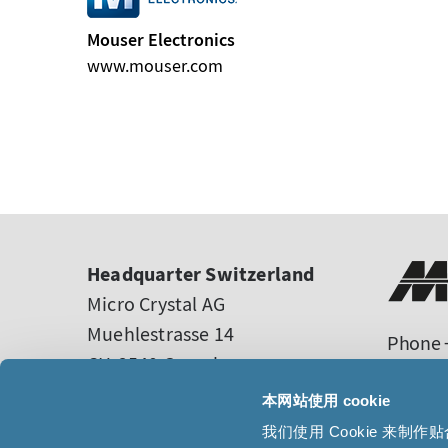
Mouser Electronics
www.mouser.com
Headquarter Switzerland
Micro Crystal AG
Muehlestrasse 14
Phone +
CH-2540 Grenchen
sales
Switzerland
tech-s
本网站使用 cookie
我们使用 Cookie 来