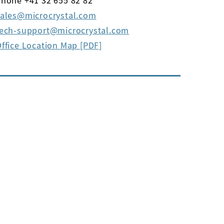
hone +41 32 655 82 82
ales
microcrystal
com
tech-support
microcrystal
com
ffice Location Map [PDF]