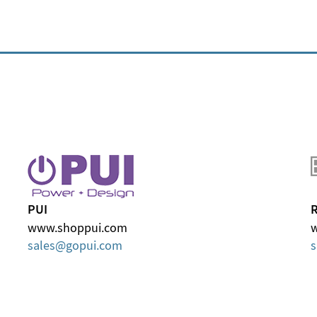
PUI
R
www.shoppui.com
w
sales
gopui
com
s