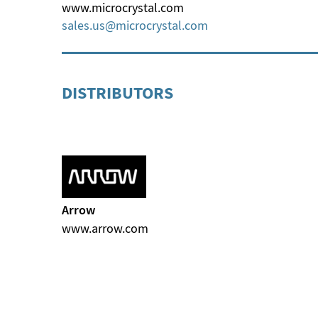
www.microcrystal.com
sales.us
microcrystal
com
DISTRIBUTORS
Arrow
www.arrow.com