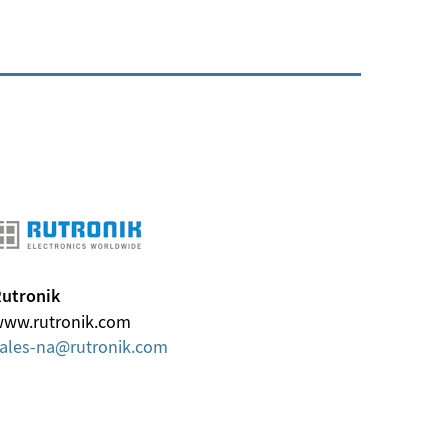
utronik
ww.rutronik.com
ales-na
rutronik
com