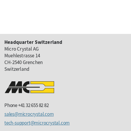
Headquarter Switzerland
Micro Crystal AG
Muehlestrasse 14
CH-2540 Grenchen
Switzerland
Phone +41 32 655 82 82
sales
microcrystal
com
tech-support
microcrystal
com