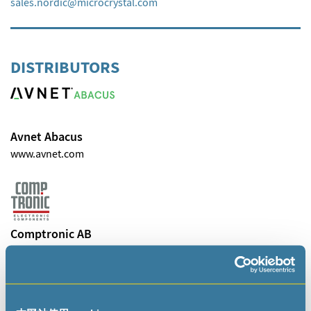
sales.nordic
microcrystal
com
DISTRIBUTORS
Avnet Abacus
www.avnet.com
Comptronic AB
www.comptronic.se
mailbox
comptronic
se