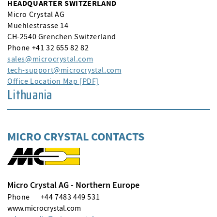
HEADQUARTER SWITZERLAND
Micro Crystal AG
Muehlestrasse 14
CH-2540 Grenchen Switzerland
Phone +41 32 655 82 82
sales
microcrystal
com
tech-support
microcrystal
com
Office Location Map [PDF]
Lithuania
MICRO CRYSTAL CONTACTS
Micro Crystal AG - Northern Europe
Phone
+44 7483 449 531
www.microcrystal.com