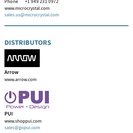
Phone
+1 949 231 0972
www.microcrystal.com
sales.us
microcrystal
com
DISTRIBUTORS
Arrow
www.arrow.com
PUI
www.shoppui.com
sales
gopui
com