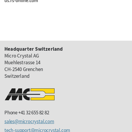
us.rs-online.com
Headquarter Switzerland
Micro Crystal AG
Muehlestrasse 14
CH-2540 Grenchen
Switzerland
Phone +41 32 655 82 82
sales
microcrystal
com
tech-support
microcrystal
com