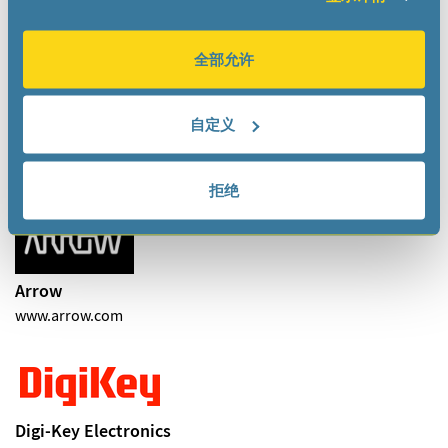
HHP Associates, Inc
全部允许
hhpai.com
sales
hhpai
com
自定义
ONLINE DISTRIBUTORS
拒绝
Arrow
www.arrow.com
Digi-Key Electronics