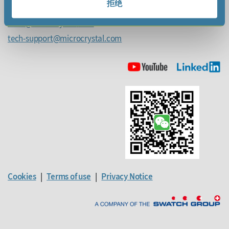
拒绝
Phone +41 32 655 82 82
sales
microcrystal
com
tech-support
microcrystal
com
Cookies
|
Terms of use
|
Privacy Notice