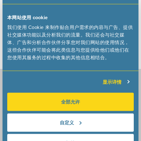
HEADQUARTER SWITZERLAND
Micro Crystal AG
Muehlestrasse 14
本网站使用 cookie
CH-2540 Grenchen Switzerland
我们使用 Cookie 来制作贴合用户需求的内容与广告、提供
Phone +41 32 655 82 82
社交媒体功能以及分析我们的流量。我们还会与社交媒
sales
microcrystal
com
体、广告和分析合作伙伴分享您对我们网站的使用情况，
tech-support
microcrystal
com
这些合作伙伴可能会将此类信息与您提供给他们或他们在
Office Location Map [PDF]
您使用其服务的过程中收集的其他信息相结合。
Headquarter Switzerland
显示详情
Micro Crystal AG
Muehlestrasse 14
CH-2540 Grenchen
全部允许
Switzerland
自定义