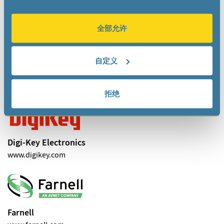
ONLINE DISTRIBUTORS
全部允许
自定义
Arrow
www.arrow.com
拒绝
Digi-Key Electronics
www.digikey.com
Farnell