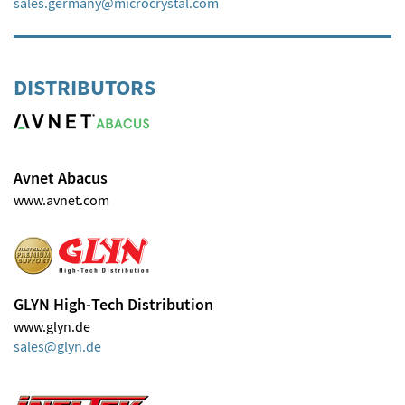
sales.germany
microcrystal
com
DISTRIBUTORS
Avnet Abacus
www.avnet.com
GLYN High-Tech Distribution
www.glyn.de
sales
glyn
de