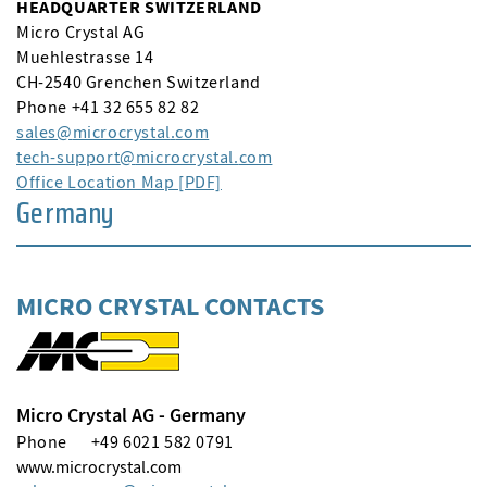
HEADQUARTER SWITZERLAND
Micro Crystal AG
Muehlestrasse 14
CH-2540 Grenchen Switzerland
Phone +41 32 655 82 82
sales
microcrystal
com
tech-support
microcrystal
com
Office Location Map [PDF]
Germany
MICRO CRYSTAL CONTACTS
Micro Crystal AG - Germany
Phone
+49 6021 582 0791
www.microcrystal.com