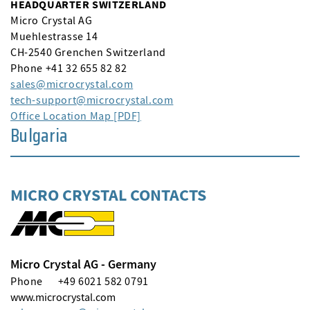
HEADQUARTER SWITZERLAND
Micro Crystal AG
Muehlestrasse 14
CH-2540 Grenchen Switzerland
Phone +41 32 655 82 82
sales
microcrystal
com
tech-support
microcrystal
com
Office Location Map [PDF]
Bulgaria
MICRO CRYSTAL CONTACTS
Micro Crystal AG - Germany
Phone
+49 6021 582 0791
www.microcrystal.com