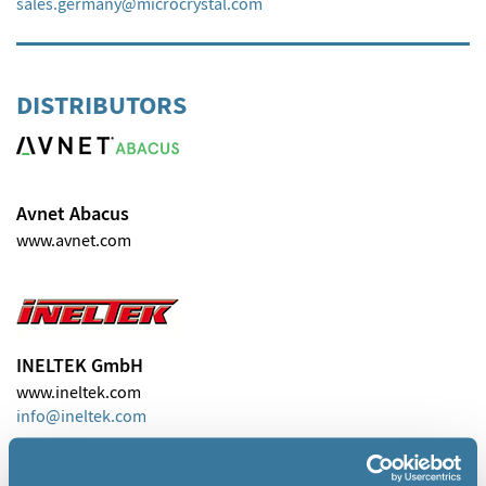
sales.germany
microcrystal
com
DISTRIBUTORS
Avnet Abacus
www.avnet.com
INELTEK GmbH
www.ineltek.com
info
ineltek
com