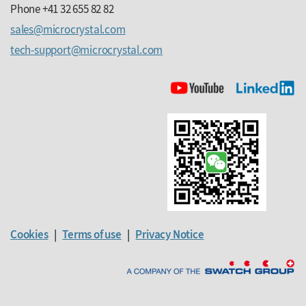
Phone +41 32 655 82 82
sales
microcrystal
com
tech-support
microcrystal
com
Cookies
|
Terms of use
|
Privacy Notice