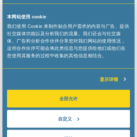
REPRESENTATIVES
本网站使用 cookie
我们使用 Cookie 来制作贴合用户需求的内容与广告、提供
社交媒体功能以及分析我们的流量。我们还会与社交媒
R4E
体、广告和分析合作伙伴分享您对我们网站的使用情况，
Cristian Craciunoiu
这些合作伙伴可能会将此类信息与您提供给他们或他们在
www.r4e.com.pl
您使用其服务的过程中收集的其他信息相结合。
cristian.craciunoiu
r4e.com
pl
显示详情
ONLINE DISTRIBUTORS
全部允许
自定义
Arrow
www.arrow.com