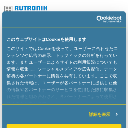
Rutronik
www.rutronik.com
このウェブサイトはCookieを使用します
sales-na
rutronik
com
このサイトではCookieを使って、ユーザーに合わせたコ
ンテンツや広告の表示、トラフィックの分析を行ってい
ます。またユーザーによるサイトの利用状況についても
情報を収集し、ソーシャルメディアや広告配信、データ
WDI USA Corporation
解析の各パートナーに情報を共有しています。ここで収
www.wdi-usa.com
集された情報は、ユーザーが各パートナーに提供した他
sales
wdi-usa
com
の情報や各パートナーのサービスを使用した際に収集さ
れた情報と組み合わされ、各パートナーによって使用さ
れることがあります。
REPRESENTATIVES
詳細を表示