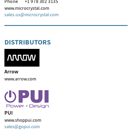
Phone
+1 978 302 3135
www.microcrystal.com
sales.us
microcrystal
com
DISTRIBUTORS
Arrow
www.arrow.com
PUI
www.shoppui.com
sales
gopui
com