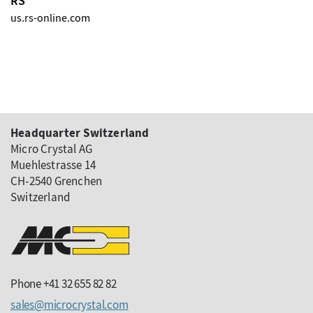
RS
us.rs-online.com
Headquarter Switzerland
Micro Crystal AG
Muehlestrasse 14
CH-2540 Grenchen
Switzerland
Phone +41 32 655 82 82
sales
microcrystal
com