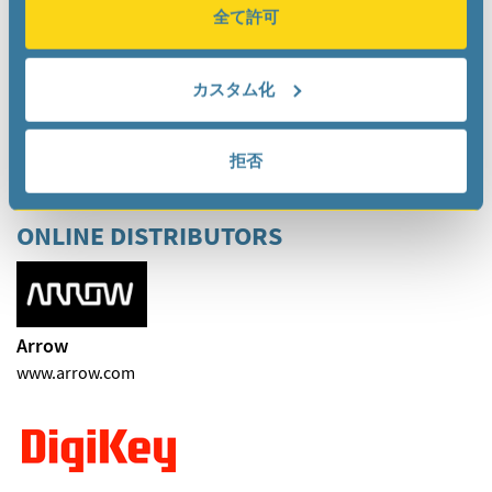
全て許可
SemiTech Solutions, Inc.
Ray Begin
カスタム化
Phone
+1 978 589 – 3850
rbegin
stechsolutions
com
拒否
ONLINE DISTRIBUTORS
Arrow
www.arrow.com