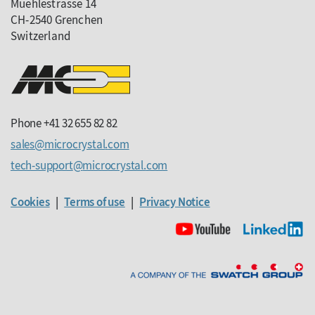
Muehlestrasse 14
CH-2540 Grenchen
Switzerland
Phone +41 32 655 82 82
sales
microcrystal
com
tech-support
microcrystal
com
Cookies
|
Terms of use
|
Privacy Notice