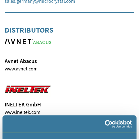
sales.germany
microcrystal
com
DISTRIBUTORS
Avnet Abacus
www.avnet.com
INELTEK GmbH
www.ineltek.com
info
ineltek
com