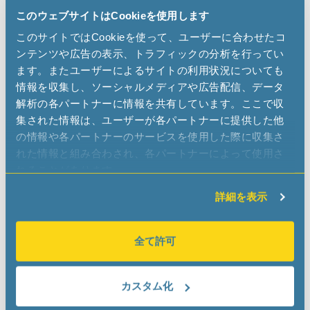
このウェブサイトはCookieを使用します
Scanti
このサイトではCookieを使って、ユーザーに合わせたコ
www.scanti.com
ンテンツや広告の表示、トラフィックの分析を行ってい
mc
scanti
com
ます。またユーザーによるサイトの利用状況についても
情報を収集し、ソーシャルメディアや広告配信、データ
解析の各パートナーに情報を共有しています。ここで収
集された情報は、ユーザーが各パートナーに提供した他
REPRESENTATIVES
の情報や各パートナーのサービスを使用した際に収集さ
れた情報と組み合わされ、各パートナーによって使用さ
れることがあります。
詳細を表示
R4E
Jana Kostur
www.r4e.com.pl
全て許可
jana.kostur
r4e.com
pl
カスタム化