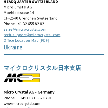
HEADQUARTER SWITZERLAND
Micro Crystal AG
Muehlestrasse 14
CH-2540 Grenchen Switzerland
Phone +41 32 655 82 82
sales
microcrystal
com
tech-support
microcrystal
com
Office Location Map [PDF]
Ukraine
マイクロクリスタル日本支店
Micro Crystal AG - Germany
Phone
+49 6021 582 0791
www.microcrystal.com