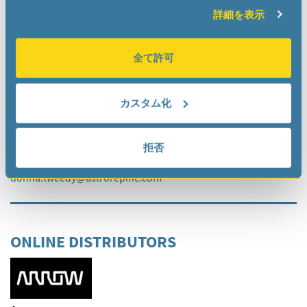
sales
wdi-usa
com
詳細を表示
全て許可
REPRESENTATIVES
カスタム化
Envision Design Tech
拒否
www.envisioned.com/
donna.tweedy
astrorepinc
com
ONLINE DISTRIBUTORS