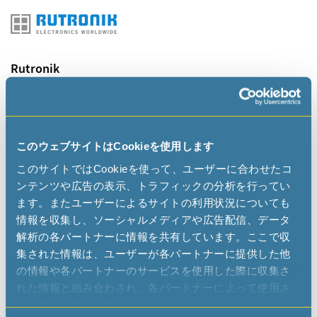
Rutronik
www.rutronik.com
sales-na
rutronik
com
このウェブサイトはCookieを使用します
このサイトではCookieを使って、ユーザーに合わせたコ
TRG Components
ンテンツや広告の表示、トラフィックの分析を行ってい
www.trgcomponents.com
ます。またユーザーによるサイトの利用状況についても
gtyler
trgcomp
com
情報を収集し、ソーシャルメディアや広告配信、データ
解析の各パートナーに情報を共有しています。ここで収
集された情報は、ユーザーが各パートナーに提供した他
の情報や各パートナーのサービスを使用した際に収集さ
れた情報と組み合わされ、各パートナーによって使用さ
WDI USA Corporation
れることがあります。
www.wdi-usa.com