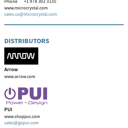
Phone
+1 978 302 3135
www.microcrystal.com
sales.us
microcrystal
com
DISTRIBUTORS
Arrow
www.arrow.com
PUI
www.shoppui.com
sales
gopui
com