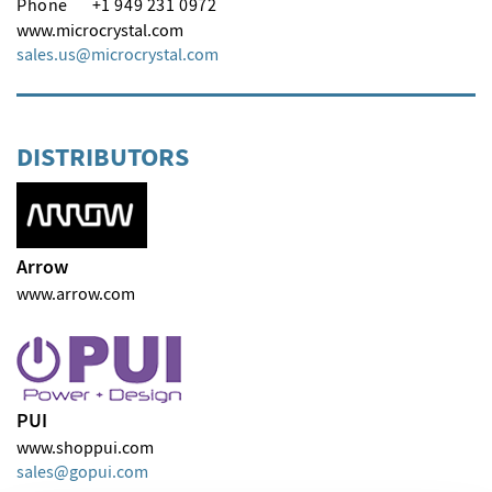
Phone
+1 949 231 0972
www.microcrystal.com
sales.us
microcrystal
com
DISTRIBUTORS
Arrow
www.arrow.com
PUI
www.shoppui.com
sales
gopui
com