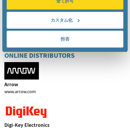
全て許可
MCTA
カスタム化
www.mctarep.com
MicroCrystal
mctarep
com
拒否
ONLINE DISTRIBUTORS
Arrow
www.arrow.com
Digi-Key Electronics