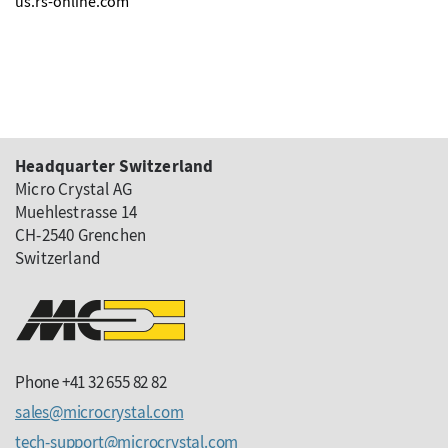
us.rs-online.com
Headquarter Switzerland
Micro Crystal AG
Muehlestrasse 14
CH-2540 Grenchen
Switzerland
Phone +41 32 655 82 82
sales
microcrystal
com
tech-support
microcrystal
com