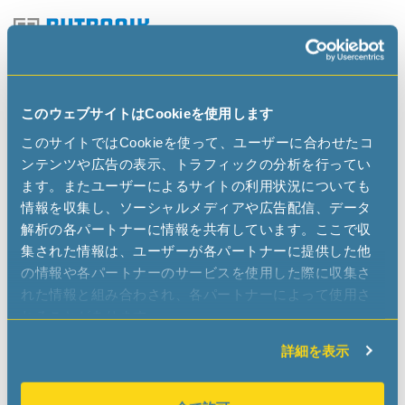
Rutronik
www.rutronik.com
このウェブサイトはCookieを使用します
sales-na
rutronik
com
このサイトではCookieを使って、ユーザーに合わせたコ
ンテンツや広告の表示、トラフィックの分析を行ってい
ます。またユーザーによるサイトの利用状況についても
情報を収集し、ソーシャルメディアや広告配信、データ
解析の各パートナーに情報を共有しています。ここで収
WDI USA Corporation
集された情報は、ユーザーが各パートナーに提供した他
www.wdi-usa.com
の情報や各パートナーのサービスを使用した際に収集さ
sales
wdi-usa
com
れた情報と組み合わされ、各パートナーによって使用さ
れることがあります。
詳細を表示
REPRESENTATIVES