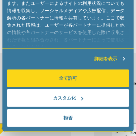
これらの製品は125℃以上の高温に耐える
ます。またユーザーによるサイトの利用状況についても
ように最適化され、厳しい環境で信頼性
情報を収集し、ソーシャルメディアや広告配信、データ
要求が高いアプリケーションに適応しま
解析の各パートナーに情報を共有しています。ここで収
す。
集された情報は、ユーザーが各パートナーに提供した他
の情報や各パートナーのサービスを使用した際に収集さ
れた情報と組み合わされ、各パートナーによって使用さ
れることがあります。
詳細を表示
MHz VCXO Oscillators
MHz Products catalog
全て許可
Type
Package
Frequency
Supply
Temperatur
[mm]
[MHz]
Voltage
Range
[V]
[°C]
カスタム化
Compare selected
拒否
-40
B:
+85°
to