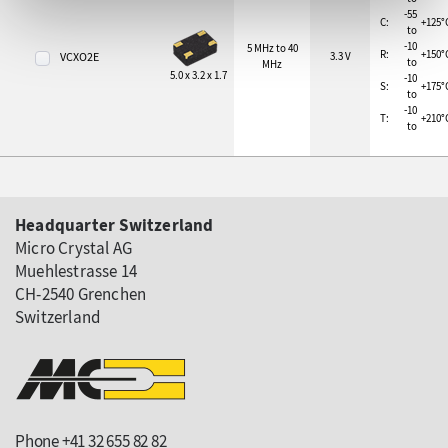
-55
C:
+125°
to
-10
5 MHz to 40
R:
+150°
VCXO2E
3.3 V
to
MHz
5.0 x 3.2 x 1.7
-10
S:
+175°
to
-10
T:
+210°
to
Headquarter Switzerland
Micro Crystal AG
Muehlestrasse 14
CH-2540 Grenchen
Switzerland
Phone +41 32 655 82 82