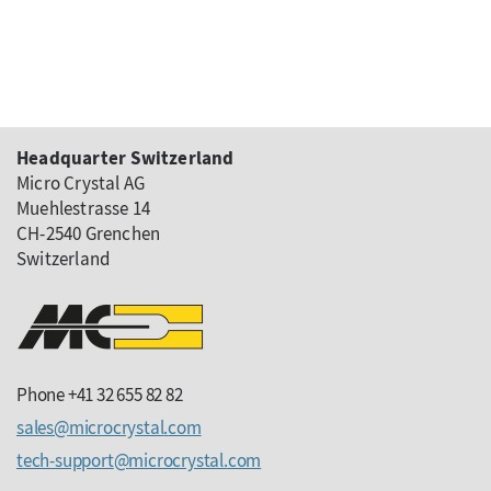
Headquarter Switzerland
Micro Crystal AG
Muehlestrasse 14
CH-2540 Grenchen
Switzerland
Phone +41 32 655 82 82
sales
microcrystal
com
tech-support
microcrystal
com