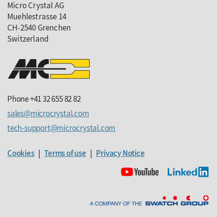
Micro Crystal AG
Muehlestrasse 14
CH-2540 Grenchen
Switzerland
Phone +41 32 655 82 82
sales
microcrystal
com
tech-support
microcrystal
com
Cookies
|
Terms of use
|
Privacy Notice