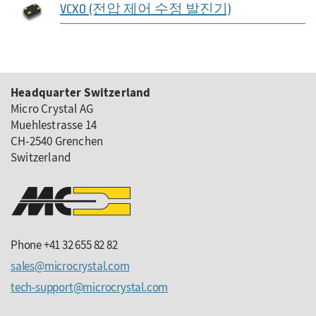
VCXO (전압 제어 수정 발진기)
Headquarter Switzerland
Micro Crystal AG
Muehlestrasse 14
CH-2540 Grenchen
Switzerland
Phone +41 32 655 82 82
sales
microcrystal
com
tech-support
microcrystal
com