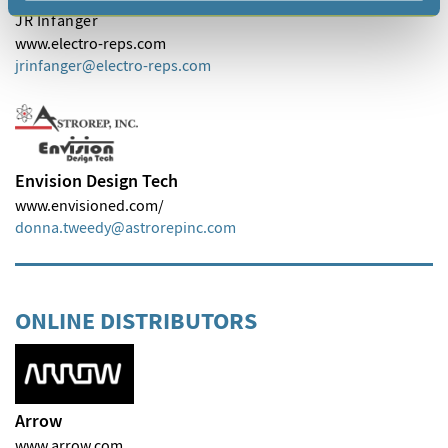
JR Infanger
www.electro-reps.com
jrinfanger
electro-reps
com
Envision Design Tech
www.envisioned.com/
donna.tweedy
astrorepinc
com
ONLINE DISTRIBUTORS
Arrow
www.arrow.com