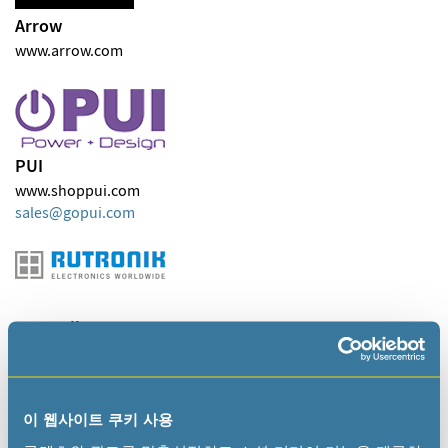
Arrow
www.arrow.com
PUI
www.shoppui.com
sales
gopui
com
Rutronik
www.rutronik.com
sales-na
rutronik
com
이 웹사이트 쿠키 사용