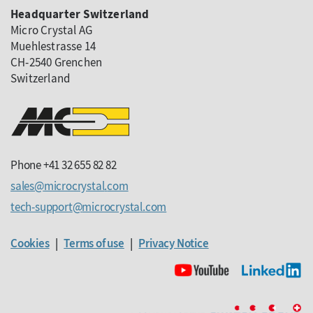
Headquarter Switzerland
Micro Crystal AG
Muehlestrasse 14
CH-2540 Grenchen
Switzerland
Phone +41 32 655 82 82
sales
microcrystal
com
tech-support
microcrystal
com
Cookies
|
Terms of use
|
Privacy Notice