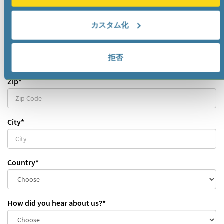
Mobile
カスタム化
Street
*
拒否
Zip
*
City
*
Country
*
How did you hear about us?
*