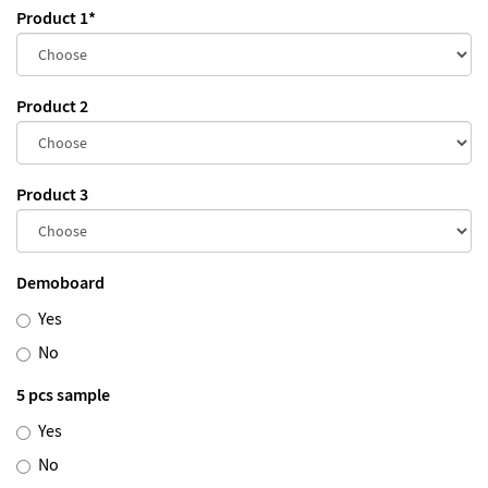
Product 1
*
Product 2
Product 3
Demoboard
Yes
No
5 pcs sample
Yes
No