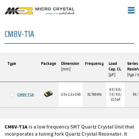
CM8V-T1A
Type
Package
Dimension
Frequency
Load
Series
[mm]
Cap. CL
Resist
[pF]
[typ /
4.0 / 6.0 /
CM8V-T1A
2.0 x 1.2 x 0.60
32.768 kHz
7.0 / 9.0 /
55 /
12.5 pF
CM8V-T1A
is a low frequency SMT Quartz Crystal Unit that
incorporates a tuning fork Quartz Crystal Resonator. It