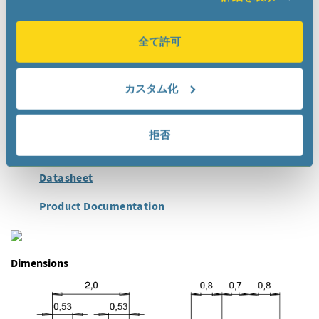
Wearables, Portables
Health Care
全て許可
Metering
Industrial
Automotive
カスタム化
Ultra Small Devices
拒否
Documentation
Datasheet
Product Documentation
Dimensions