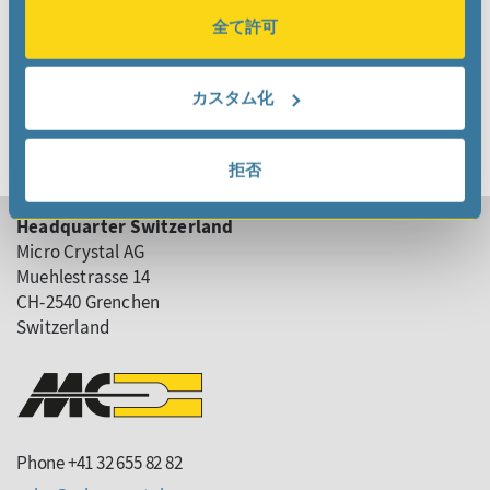
全て許可
Back
カスタム化
拒否
Headquarter Switzerland
Micro Crystal AG
Muehlestrasse 14
CH-2540 Grenchen
Switzerland
Phone +41 32 655 82 82