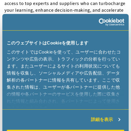
access to top experts and suppliers who can turbocharge
your learning, enhance decision-making, and accelerate
your product development journey.
Visit us at
Booth E3
. We can't wait to connect with you
there.
このウェブサイトはCookieを使用します
Unlock a special treat by using discount code SPEX50
このサイトではCookieを使って、ユーザーに合わせたコ
to slash 50% off your ticket price.
ンテンツや広告の表示、トラフィックの分析を行ってい
ます。またユーザーによるサイトの利用状況についても
Have a look at the show and prepare your visit!
情報を収集し、ソーシャルメディアや広告配信、データ
解析の各パートナーに情報を共有しています。ここで収
集された情報は、ユーザーが各パートナーに提供した他
の情報や各パートナーのサービスを使用した際に収集さ
れた情報と組み合わされ、各パートナーによって使用さ
れることがあります。
詳細を表示