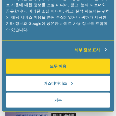
트 사용에 대한 정보를 소셜 미디어, 광고, 분석 파트너와
공유합니다. 이러한 소셜 미디어, 광고, 분석 파트너는 귀하
With an outstanding range of products and information
and high-quality exhibitors and visitors, the events is
의 해당 서비스 이용을 통해 수집되었거나 귀하가 제공한
always convincing all along the line.
기타 정보와 Google이 공유한 사이트 사용 정보를 조합할
수 있습니다.
Come see us at Hall 4A Booth 620.
Our teams will be present so take the chance to talk
세부 정보 표시
directly to the experts.
We look forward to meeting you there.
모두 허용
embeddedworld24 website
커스터마이즈
거부