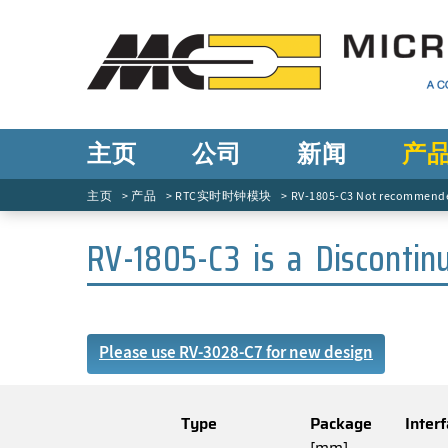
主页
公司
新闻
产
主页
产品
RTC实时时钟模块
RV-1805-C3 Not recommended
RV-1805-C3 is a Discontin
Please use RV-3028-C7 for new design
Type
Package
Inter
[mm]