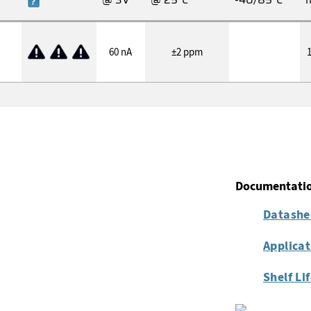
60 nA
±2 ppm
1
Documentati
Datashe
Applica
Shelf Li