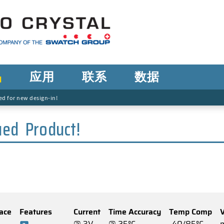
品
应用
联系
数据
 for new design-in!
ued Product!
face
Features
Current
Time Accuracy
Temp Comp
@ 3V
@ 25°C
-40/85°C