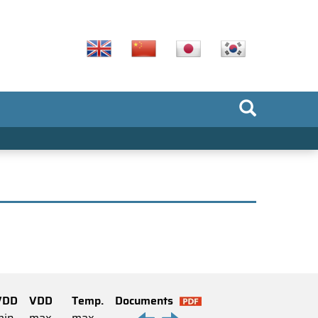
VDD
VDD
Temp.
Documents
min
max
max