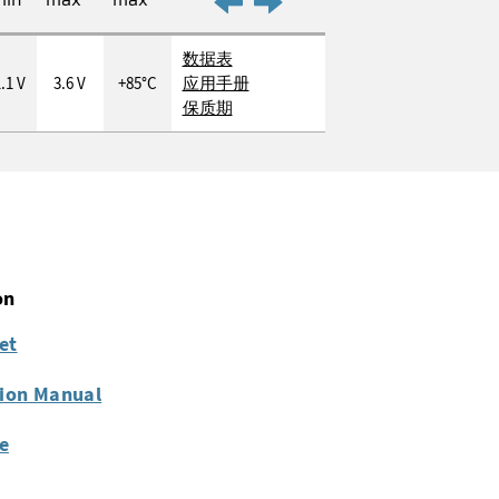
数据表
.1 V
3.6 V
+85°C
应用手册
保质期
on
et
tion Manual
fe